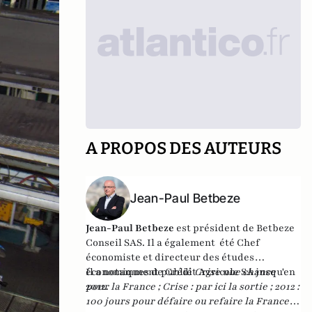
A PROPOS DES AUTEURS
Jean-Paul Betbeze
Jean-Paul Betbeze
est président de Betbeze
Conseil SAS. Il a également été Chef
économiste et directeur des études
économiques de Crédit Agricole SA jusqu'en
Il a notamment publié
Crise une chance
2012.
pour la France
;
Crise : par ici la sortie
;
2012 :
100 jours pour défaire ou refaire la France
,