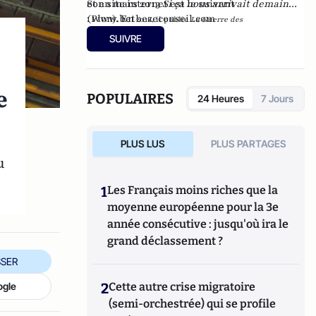
et en mars 2013
Son site internet est le suivant
Si ça nous arrivait demain...
(Plon). En
:
www.betbezeconseil.com
2016, il publie
La Guerre des
et en 2017 "La
Mondialisations
, aux éditions
Economica
SUIVRE
France, ce malade imaginaire" chez le même
éditeur.
e
POPULAIRES
24 Heures
7 Jours
PLUS LUS
PLUS PARTAGES
u
1
Les Français moins riches que la
moyenne européenne pour la 3e
année consécutive : jusqu'où ira le
grand déclassement ?
SER
ogle
2
Cette autre crise migratoire
(semi-orchestrée) qui se profile