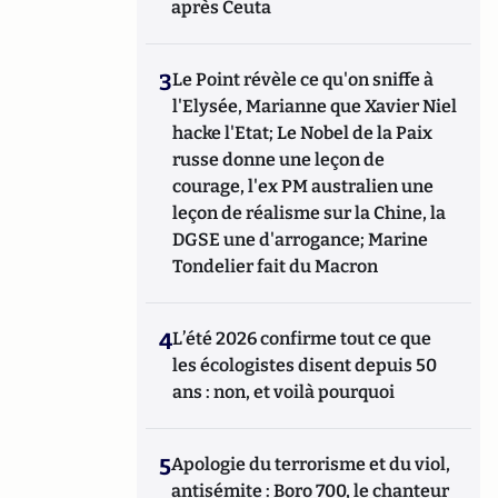
après Ceuta
3
Le Point révèle ce qu'on sniffe à
l'Elysée, Marianne que Xavier Niel
hacke l'Etat; Le Nobel de la Paix
russe donne une leçon de
courage, l'ex PM australien une
leçon de réalisme sur la Chine, la
DGSE une d'arrogance; Marine
Tondelier fait du Macron
4
L’été 2026 confirme tout ce que
les écologistes disent depuis 50
ans : non, et voilà pourquoi
5
Apologie du terrorisme et du viol,
antisémite : Boro 700, le chanteur