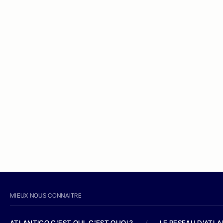
MIEUX NOUS CONNAITRE
ATLANTICO C'EST QUI, C'EST QUOI ?
/
LE RESEAU D'ATL