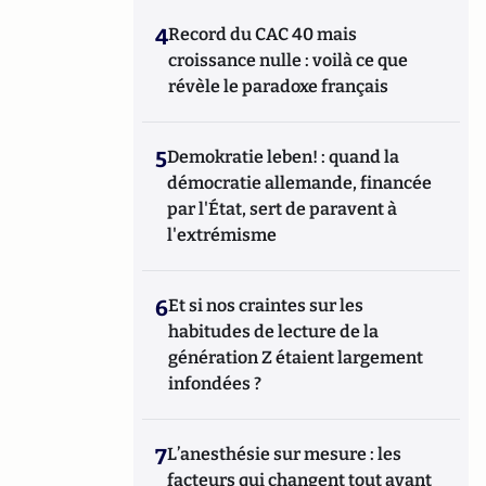
4
Record du CAC 40 mais
croissance nulle : voilà ce que
révèle le paradoxe français
5
Demokratie leben! : quand la
démocratie allemande, financée
par l'État, sert de paravent à
l'extrémisme
6
Et si nos craintes sur les
habitudes de lecture de la
génération Z étaient largement
infondées ?
7
L’anesthésie sur mesure : les
facteurs qui changent tout avant