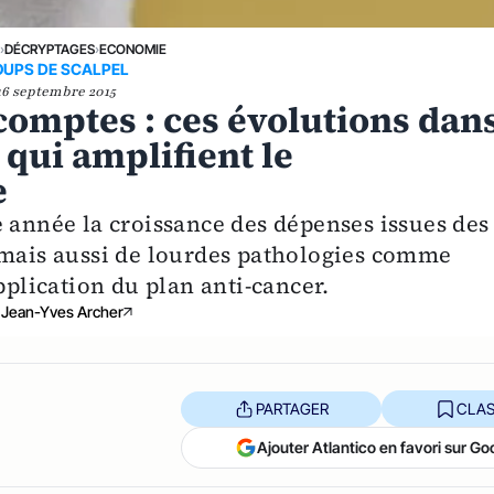
E
›
DÉCRYPTAGES
›
ECONOMIE
OUPS DE SCALPEL
16 septembre 2015
comptes : ces évolutions dan
 qui amplifient le
e
e année la croissance des dépenses issues des
 mais aussi de lourdes pathologies comme
pplication du plan anti-cancer.
Jean-Yves Archer
PARTAGER
CLAS
Ajouter Atlantico en favori sur Go