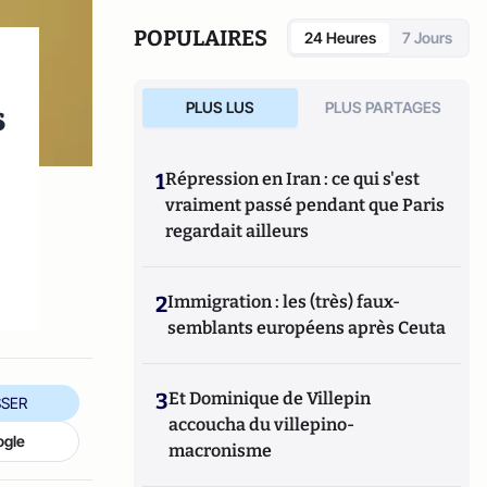
POPULAIRES
24 Heures
7 Jours
s
PLUS LUS
PLUS PARTAGES
1
Répression en Iran : ce qui s'est
vraiment passé pendant que Paris
regardait ailleurs
2
Immigration : les (très) faux-
semblants européens après Ceuta
3
Et Dominique de Villepin
SER
accoucha du villepino-
ogle
macronisme