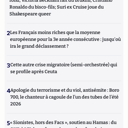
fond, Victoria Beckham fait du brukini, Cristiano
Ronaldo du bisco-fils; Suri ex Cruise joue du
Shakespeare queer
2
Les Français moins riches que la moyenne
européenne pour la 3e année consécutive : jusqu'où
ira le grand déclassement ?
3
Cette autre crise migratoire (semi-orchestrée) qui
se profile après Ceuta
4
Apologie du terrorisme et du viol, antisémite : Boro
700, le chanteur à cagoule de l’un des tubes de l’été
2026
5
« Sionistes, hors des Facs », soutien au Hamas : du