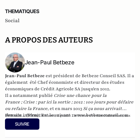
THEMATIQUES
Social
A PROPOS DES AUTEURS
Jean-Paul Betbeze
Jean-Paul Betbeze
est président de Betbeze Conseil SAS. Il a
également été Chef économiste et directeur des études
économiques de Crédit Agricole SA jusqu'en 2012.
Il a notamment publié
Crise une chance pour la
France
;
Crise : par ici la sortie
;
2012 : 100 jours pour défaire
ou refaire la France
, et en mars 2013
Si ça nous arrivait
demain...
Son site internet est le suivant :
(Plon). En
www.betbezeconseil.com
2016, il publie
La Guerre des Mondialisations
, aux
et en 2017 "La France, ce malade imaginaire"
éditions
Economica
SUIVRE
chez le même éditeur.