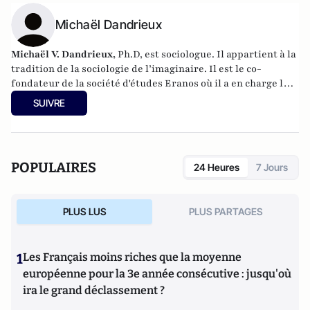
Michaël Dandrieux
Michaël V. Dandrieux,
Ph.D,
est sociologue. Il appartient à la
tradition de la sociologie de l’imaginaire. Il est le co-
fondateur de la société d'études
Eranos
où il a en charge le
développement des activités d'études des mutations
SUIVRE
sociétales. Il est directeur du Lab de
l'agence digitale Hands
et directeur éditorial des
Cahiers européens de
l'imaginaire
. En 2016, il a publié
Le rêve et la métaphore
(CNRS éditions).
POPULAIRES
24 Heures
7 Jours
PLUS LUS
PLUS PARTAGES
1
Les Français moins riches que la moyenne
européenne pour la 3e année consécutive : jusqu'où
ira le grand déclassement ?