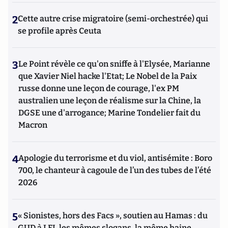
2
Cette autre crise migratoire (semi-orchestrée) qui
se profile après Ceuta
3
Le Point révèle ce qu'on sniffe à l'Elysée, Marianne
que Xavier Niel hacke l'Etat; Le Nobel de la Paix
russe donne une leçon de courage, l'ex PM
australien une leçon de réalisme sur la Chine, la
DGSE une d'arrogance; Marine Tondelier fait du
Macron
4
Apologie du terrorisme et du viol, antisémite : Boro
700, le chanteur à cagoule de l’un des tubes de l’été
2026
5
« Sionistes, hors des Facs », soutien au Hamas : du
GUD à LFI, les mêmes slogans, la même haine