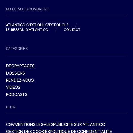
MIEUX NOUS CONNAITRE
ATLANTICO C'EST QUI, C'EST QUOI ?
/
LE RESEAU D'ATLANTICO
/
CONTACT
CATEGORIES
DECRYPTAGES
DOSSIERS
RENDEZ-VOUS
VIDEOS
PODCASTS
LEGAL
CGV
MENTIONS LEGALES
PUBLICITE SUR ATLANTICO
GESTION DES COOKIES
POLITIQUE DE CONFIDENTIALITE