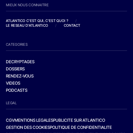
MIEUX NOUS CONNAITRE
ATLANTICO C'EST QUI, C'EST QUOI ?
/
LE RESEAU D'ATLANTICO
/
CONTACT
CATEGORIES
DECRYPTAGES
DOSSIERS
RENDEZ-VOUS
VIDEOS
PODCASTS
LEGAL
CGV
MENTIONS LEGALES
PUBLICITE SUR ATLANTICO
GESTION DES COOKIES
POLITIQUE DE CONFIDENTIALITE