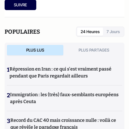
avant de devenir gestionnaire de patrimoine. En affaires
SUIVRE
avec une société ayant pour client le PSG, il découvre les
coulisses du foot et devient proche de plusieurs joueurs. En
1989, il franchit le pas et devient agent. Dix ans plus tard,
après s’être associé à Dominique Rocheteau, puis à Jean-
POPULAIRES
24 Heures
7 Jours
François Larios, il est l’un des agents français les plus
influents.
PLUS LUS
PLUS PARTAGES
1
Répression en Iran : ce qui s'est vraiment passé
pendant que Paris regardait ailleurs
2
Immigration : les (très) faux-semblants européens
après Ceuta
3
Record du CAC 40 mais croissance nulle : voilà ce
que révèle le paradoxe français