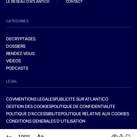
LE RESEAU D'ATLANTICO
/
CONTACT
CATEGORIES
DECRYPTAGES
DOSSIERS
RENDEZ-VOUS
VIDEOS
PODCASTS
LEGAL
CGV
MENTIONS LEGALES
PUBLICITE SUR ATLANTICO
GESTION DES COOKIES
POLITIQUE DE CONFIDENTIALITE
POLITIQUE D’ACCESSIBILITE
POLITIQUE RELATIVE AUX COOKIES
CONDITIONS GENERALES D’UTILISATION
Aa
100%
Aa