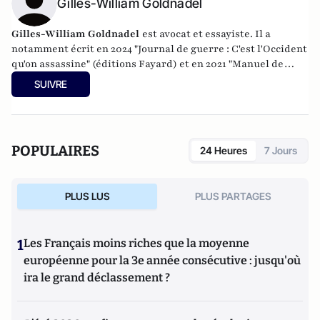
Gilles-William Goldnadel
Gilles-William Goldnadel
est avocat et essayiste. Il a
notamment écrit en 2024 "Journal de guerre : C'est l'Occident
qu'on assassine" (éditions Fayard) et en 2021 "Manuel de
résistance au fascisme d'extrême-gauche" (Les Nouvelles
SUIVRE
éditions de Passy).
POPULAIRES
24 Heures
7 Jours
PLUS LUS
PLUS PARTAGES
1
Les Français moins riches que la moyenne
européenne pour la 3e année consécutive : jusqu'où
ira le grand déclassement ?