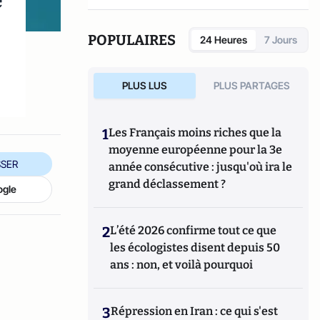
e
POPULAIRES
24 Heures
7 Jours
PLUS LUS
PLUS PARTAGES
1
Les Français moins riches que la
moyenne européenne pour la 3e
SER
année consécutive : jusqu'où ira le
grand déclassement ?
ogle
2
L’été 2026 confirme tout ce que
les écologistes disent depuis 50
ans : non, et voilà pourquoi
3
Répression en Iran : ce qui s'est