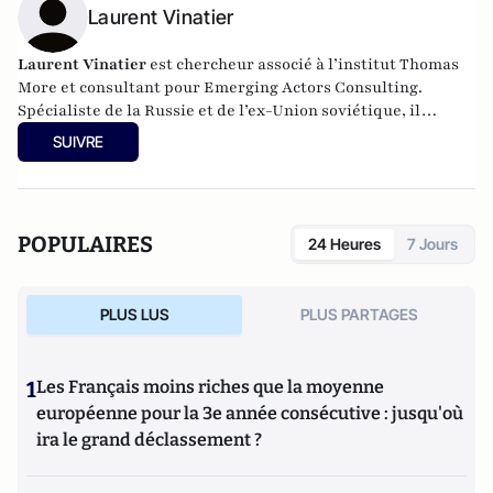
Laurent Vinatier
Laurent Vinatier
est chercheur associé à l’institut Thomas
More et consultant pour
Emerging Actors Consulting
.
Spécialiste de la Russie et de l’ex-Union soviétique, il
enseigne à Moscou, Genève et Dijon. Il est l'auteur de
SUIVRE
plusieurs ouvrages, notamment sur la guerre en
Tchétchénie et les affaires intérieures russes.
POPULAIRES
24 Heures
7 Jours
PLUS LUS
PLUS PARTAGES
1
Les Français moins riches que la moyenne
européenne pour la 3e année consécutive : jusqu'où
ira le grand déclassement ?