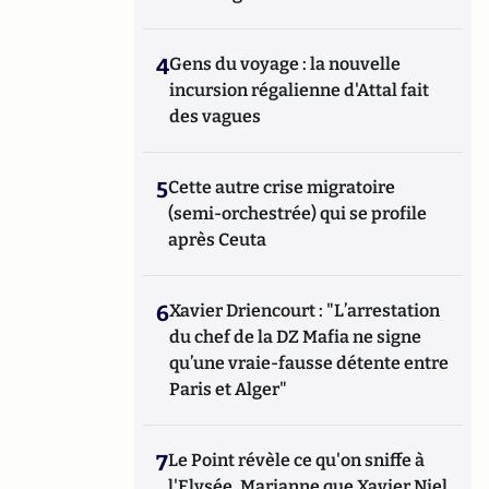
4
Gens du voyage : la nouvelle
incursion régalienne d'Attal fait
des vagues
5
Cette autre crise migratoire
(semi-orchestrée) qui se profile
après Ceuta
6
Xavier Driencourt : "L’arrestation
du chef de la DZ Mafia ne signe
qu’une vraie-fausse détente entre
Paris et Alger"
7
Le Point révèle ce qu'on sniffe à
l'Elysée, Marianne que Xavier Niel