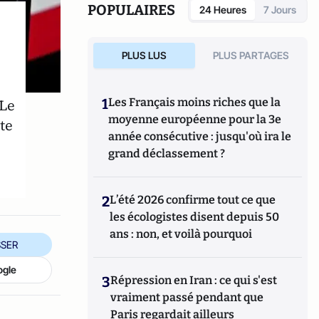
POPULAIRES
24 Heures
7 Jours
PLUS LUS
PLUS PARTAGES
1
Les Français moins riches que la
 Le
moyenne européenne pour la 3e
te
année consécutive : jusqu'où ira le
grand déclassement ?
2
L’été 2026 confirme tout ce que
les écologistes disent depuis 50
ans : non, et voilà pourquoi
SER
ogle
3
Répression en Iran : ce qui s'est
vraiment passé pendant que
Paris regardait ailleurs