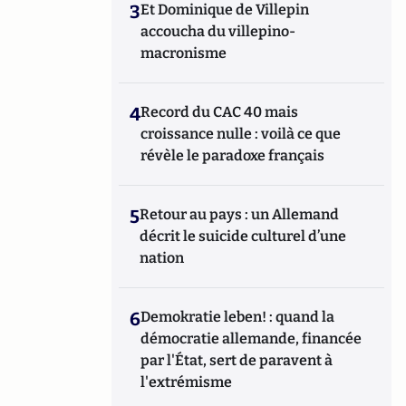
3
Et Dominique de Villepin
accoucha du villepino-
macronisme
4
Record du CAC 40 mais
croissance nulle : voilà ce que
révèle le paradoxe français
5
Retour au pays : un Allemand
décrit le suicide culturel d’une
nation
6
Demokratie leben! : quand la
démocratie allemande, financée
par l'État, sert de paravent à
l'extrémisme