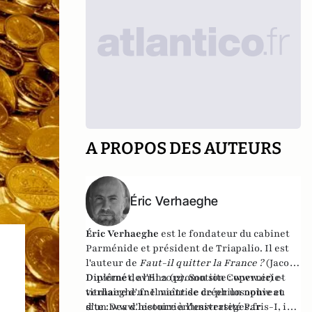
A PROPOS DES AUTEURS
Éric Verhaeghe
Éric Verhaeghe
est le fondateur du
cabinet
Parménide
et président de
Triapalio
. Il est
l'auteur de
Faut-il quitter la France ?
(Jacob-
Duvernet, avril 2012). Son site :
Diplômé de l'Ena (promotion Copernic) et
www.eric-
verhaeghe.fr
titulaire d'une maîtrise de philosophie et
Il vient de créer un nouveau
site :
d'un Dea d'histoire à l'université Paris-I, il
www.lecourrierdesstrateges.fr