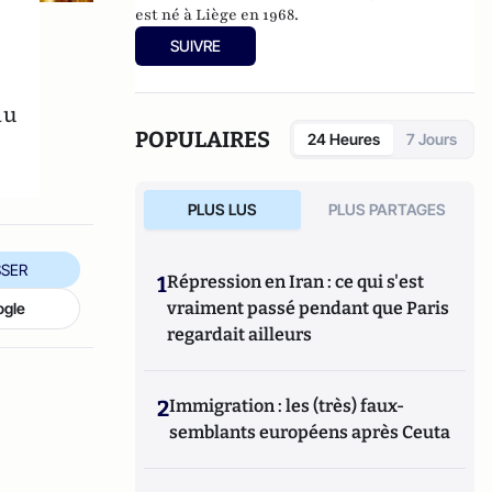
est né à Liège en 1968.
SUIVRE
au
POPULAIRES
24 Heures
7 Jours
PLUS LUS
PLUS PARTAGES
SER
1
Répression en Iran : ce qui s'est
vraiment passé pendant que Paris
ogle
regardait ailleurs
2
Immigration : les (très) faux-
semblants européens après Ceuta