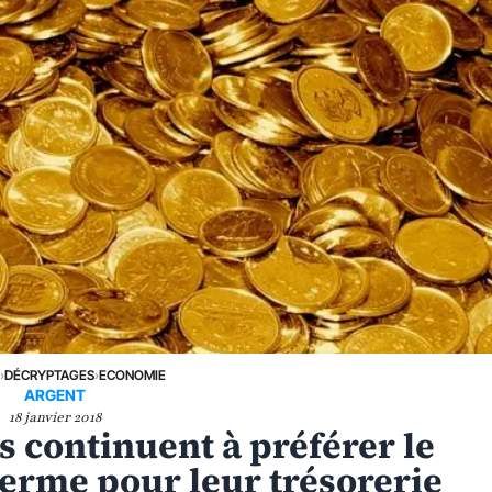
E
›
DÉCRYPTAGES
›
ECONOMIE
ARGENT
18 janvier 2018
s continuent à préférer le
erme pour leur trésorerie