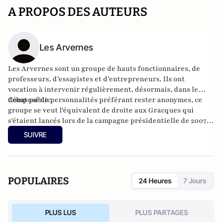
A PROPOS DES AUTEURS
Les Arvernes
Les Arvernes sont un groupe de hauts fonctionnaires, de
professeurs, d’essayistes et d’entrepreneurs. Ils ont
vocation à intervenir régulièrement, désormais, dans le
débat public.
Composé de personnalités préférant rester anonymes, ce
groupe se veut l'équivalent de droite aux Gracques qui
s'étaient lancés lors de la campagne présidentielle de 2007
en signant un appel à une alliance PS-UDF. Les Arvernes,
SUIVRE
eux, souhaitent agir contre le déni de réalité dans lequel
s'enferment trop souvent les élites françaises.
POPULAIRES
24 Heures
7 Jours
PLUS LUS
PLUS PARTAGES