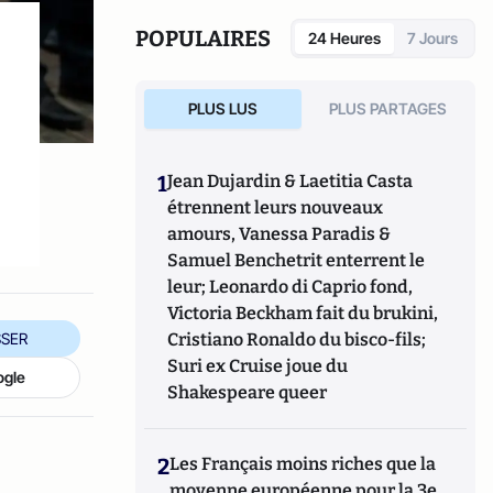
la sécurité. Il travaille également en tant
que consultant et fournit des informations
POPULAIRES
24 Heures
7 Jours
stratégiques sur les affaires mondiales et
les dynamiques géopolitiques.
PLUS LUS
PLUS PARTAGES
1
Jean Dujardin & Laetitia Casta
étrennent leurs nouveaux
amours, Vanessa Paradis &
Samuel Benchetrit enterrent le
leur; Leonardo di Caprio fond,
Victoria Beckham fait du brukini,
SER
Cristiano Ronaldo du bisco-fils;
Suri ex Cruise joue du
ogle
Shakespeare queer
2
Les Français moins riches que la
moyenne européenne pour la 3e