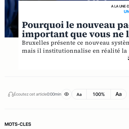
A LA UNE
›
UN
Pourquoi le nouveau pac
important que vous ne 
Bruxelles présente ce nouveau systè
mais il institutionnalise en réalité la
Aa
100%
Écoutez cet article
0:00min
Aa
MOTS-CLES