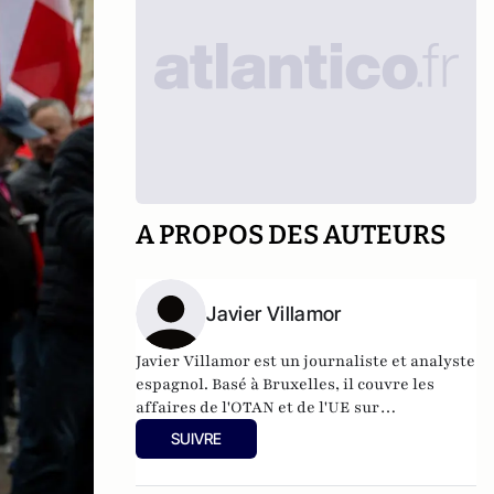
A PROPOS DES AUTEURS
Javier Villamor
Javier Villamor est un journaliste et analyste
espagnol. Basé à Bruxelles, il couvre les
affaires de l'OTAN et de l'UE sur
europeanconservative.com
. Javier a plus de
SUIVRE
17 ans d'expérience dans les domaines de la
politique internationale, de la défense et de