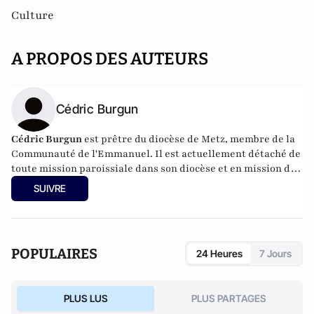
Culture
A PROPOS DES AUTEURS
Cédric Burgun
Cédric Burgun
est prêtre du diocèse de Metz, membre de la
Communauté de l'Emmanuel. Il est actuellement détaché de
toute mission paroissiale dans son diocèse et en mission de
doctorat et d'enseignement en droit canonique.
SUIVRE
POPULAIRES
24 Heures
7 Jours
PLUS LUS
PLUS PARTAGES