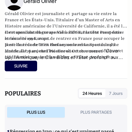
Gérald Olivier
Gérald Olivier est journaliste et partage sa vie entre la
France et les États-Unis. Titulaire d’un Master of Arts en
Histoire américaine de l’Université de Californie, il a été le
correspondant du groupe Valmonde sur la côte ouest dans
Il est aussi chercheur associé à l'IPSE, Institut Prospective
les années 1990, avant de rentrer en France pour occuper le
et Sécurité en Europe.
poste de rédacteur en chef au mensuel Le Spectacle du
Il est l'auteur de
"Mitt Romney ou le renouveau du mythe
"
Cover
Monde. Il est aujourd'hui consultant en communications et
américain"
, paru chez Picollec on Octobre 2012 et
médias et se consacre à son
Up, l'Amérique, le Clan Biden et l'Etat profond
blog « France-Amérique »
" aux
.
éditions Konfident.
SUIVRE
POPULAIRES
24 Heures
7 Jours
PLUS LUS
PLUS PARTAGES
Répression en Iran : ce qui s'est vraiment passé