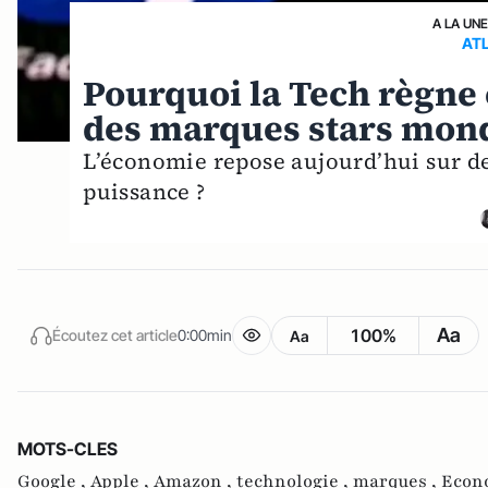
A LA UN
AT
Pourquoi la Tech règne 
des marques stars mon
L’économie repose aujourd’hui sur de
puissance ?
Aa
100%
Écoutez cet article
0:00min
Aa
MOTS-CLES
Google ,
Apple ,
Amazon ,
technologie ,
marques ,
Econ