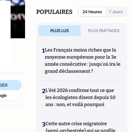
POPULAIRES
24 Heures
7 Jours
PLUS LUS
PLUS PARTAGES
1
Les Français moins riches que la
moyenne européenne pour la 3e
année consécutive : jusqu'où ira le
grand déclassement ?
SER
2
L’été 2026 confirme tout ce que
ogle
les écologistes disent depuis 50
ans : non, et voilà pourquoi
3
Cette autre crise migratoire
(semi-orchestrée) qui se profile