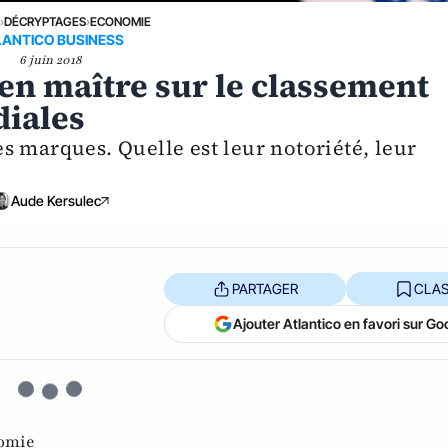
E
›
DÉCRYPTAGES
›
ECONOMIE
LANTICO BUSINESS
6 juin 2018
en maître sur le classement
diales
s marques. Quelle est leur notoriété, leur
Aude Kersulec
PARTAGER
CLAS
Ajouter Atlantico en favori sur Go
omie