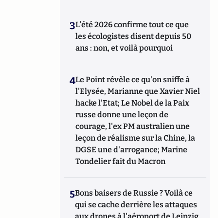
3
L’été 2026 confirme tout ce que
les écologistes disent depuis 50
ans : non, et voilà pourquoi
4
Le Point révèle ce qu'on sniffe à
l'Elysée, Marianne que Xavier Niel
hacke l'Etat; Le Nobel de la Paix
russe donne une leçon de
courage, l'ex PM australien une
leçon de réalisme sur la Chine, la
DGSE une d'arrogance; Marine
Tondelier fait du Macron
5
Bons baisers de Russie ? Voilà ce
qui se cache derrière les attaques
aux drones à l'aéroport de Leipzig