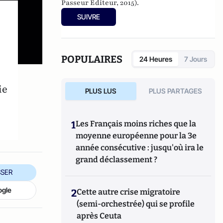
Passeur Editeur, 2015).
SUIVRE
POPULAIRES
24 Heures
7 Jours
ie
PLUS LUS
PLUS PARTAGES
1
Les Français moins riches que la
moyenne européenne pour la 3e
année consécutive : jusqu'où ira le
grand déclassement ?
SER
ogle
2
Cette autre crise migratoire
(semi-orchestrée) qui se profile
après Ceuta