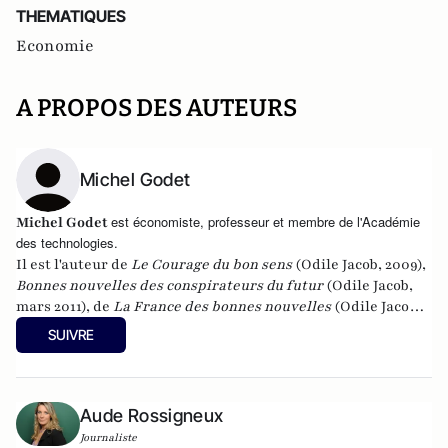
THEMATIQUES
Economie
A PROPOS DES AUTEURS
Michel Godet
est économiste, professeur et membre de l'Académie
Michel Godet
des technologies.
Il est l'auteur de
Le Courage du bon sens
(Odile Jacob, 2009),
Bonnes nouvelles des conspirateurs du futur
(Odile Jacob,
mars 2011), de
La France des bonnes nouvelles
(Odile Jacob,
septembre 2012) et de
Libérez l'emploi pour sauver les
SUIVRE
retraites
(Odile Jacob, janvier 2014) Il anime également le
site
laprospective.fr
.
Aude Rossigneux
Journaliste