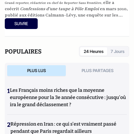
elle a
Grand reporter, rédactrice en chef de Reporter Sans Frontière,
coécrit
Confessions d'une taupe à Pôle Emploi
en mars 2010,
publié aux éditions Calmann-Lévy, une enquête sur les
dysfonctionnements de l'assurance-chômage en France.
SUIVRE
POPULAIRES
24 Heures
7 Jours
PLUS LUS
PLUS PARTAGES
1
Les Français moins riches que la moyenne
européenne pour la 3e année consécutive : jusqu'où
ira le grand déclassement ?
2
Répression en Iran : ce qui s'est vraiment passé
pendant que Paris regardait ailleurs