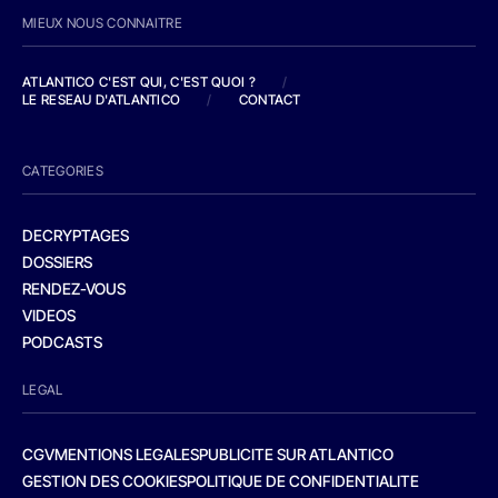
MIEUX NOUS CONNAITRE
ATLANTICO C'EST QUI, C'EST QUOI ?
/
LE RESEAU D'ATLANTICO
/
CONTACT
CATEGORIES
DECRYPTAGES
DOSSIERS
RENDEZ-VOUS
VIDEOS
PODCASTS
LEGAL
CGV
MENTIONS LEGALES
PUBLICITE SUR ATLANTICO
GESTION DES COOKIES
POLITIQUE DE CONFIDENTIALITE