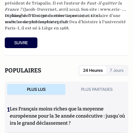
président de
Triapalio
. Il est l'auteur de
Faut-il quitter la
France ?
(Jacob-Duvernet, avril 2012). Son site :
www.eric-
verhaeghe.fr
Diplômé de l'Ena (promotion Copernic) et titulaire d'une
Il vient de créer un nouveau site :
www.lecourrierdesstrateges.fr
maîtrise de philosophie et d'un Dea d'histoire à l'université
Paris-I, il est né à Liège en 1968.
SUIVRE
POPULAIRES
24 Heures
7 Jours
PLUS LUS
PLUS PARTAGES
1
Les Français moins riches que la moyenne
européenne pour la 3e année consécutive : jusqu'où
ira le grand déclassement ?