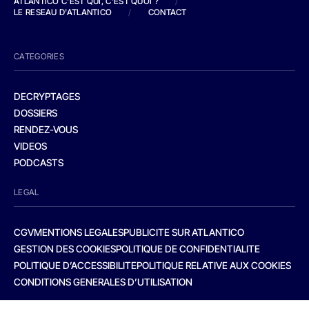
ATLANTICO C'EST QUI, C'EST QUOI ?
/
LE RESEAU D'ATLANTICO
/
CONTACT
CATEGORIES
DECRYPTAGES
DOSSIERS
RENDEZ-VOUS
VIDEOS
PODCASTS
LEGAL
CGV
MENTIONS LEGALES
PUBLICITE SUR ATLANTICO
GESTION DES COOKIES
POLITIQUE DE CONFIDENTIALITE
POLITIQUE D’ACCESSIBILITE
POLITIQUE RELATIVE AUX COOKIES
CONDITIONS GENERALES D’UTILISATION