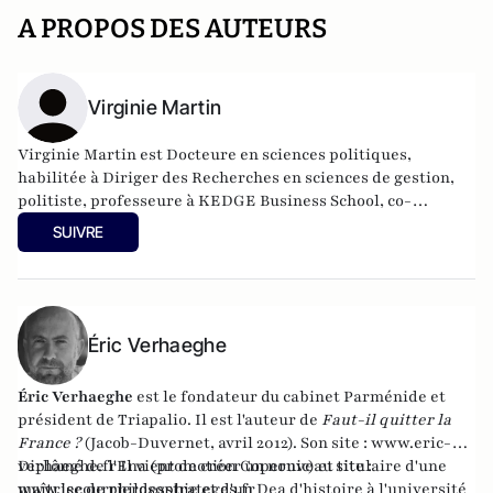
A PROPOS DES AUTEURS
Virginie Martin
Virginie Martin est Docteure en sciences politiques,
habilitée à Diriger des Recherches en sciences de gestion,
politiste, professeure à KEDGE Business School, co-
responsable du comité scientifique de la Revue Politique et
SUIVRE
Parlementaire.
Éric Verhaeghe
Éric Verhaeghe
est le fondateur du
cabinet Parménide
et
président de
Triapalio
. Il est l'auteur de
Faut-il quitter la
France ?
(Jacob-Duvernet, avril 2012). Son site :
www.eric-
verhaeghe.fr
Diplômé de l'Ena (promotion Copernic) et titulaire d'une
Il vient de créer un nouveau site :
www.lecourrierdesstrateges.fr
maîtrise de philosophie et d'un Dea d'histoire à l'université