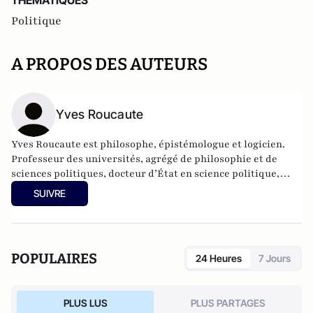
THEMATIQUES
Politique
A PROPOS DES AUTEURS
Yves Roucaute
Yves Roucaute est philosophe, épistémologue et logicien.
Professeur des universités, agrégé de philosophie et de
sciences politiques, docteur d’État en science politique,
docteur en philosophie (épistémologie), conférencier pour
SUIVRE
de grands groupes sur les nouvelles technologies et les
relations internationales, il a été conseiller dans 4 cabinets
ministériels, Président du conseil scientifique l’Institut
National des Hautes Etudes et de Sécurité, Directeur
POPULAIRES
24 Heures
7 Jours
national de France Télévision et journaliste.
PLUS LUS
PLUS PARTAGES