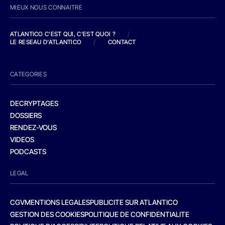
MIEUX NOUS CONNAITRE
ATLANTICO C'EST QUI, C'EST QUOI ?
/
LE RESEAU D'ATLANTICO
/
CONTACT
CATEGORIES
DECRYPTAGES
DOSSIERS
RENDEZ-VOUS
VIDEOS
PODCASTS
LEGAL
CGV
MENTIONS LEGALES
PUBLICITE SUR ATLANTICO
GESTION DES COOKIES
POLITIQUE DE CONFIDENTIALITE