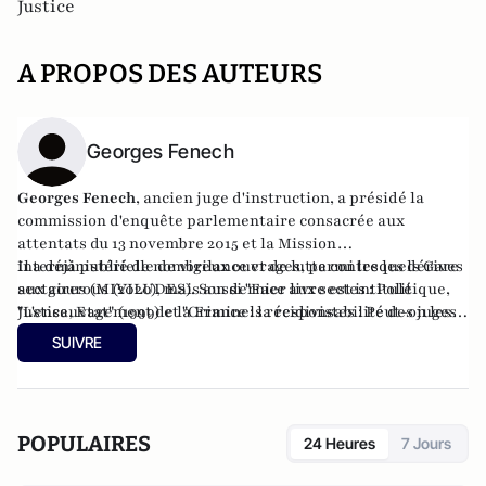
Justice
A PROPOS DES AUTEURS
Georges Fenech
Georges Fenech
, ancien juge d'instruction, a présidé la
commission d'enquête parlementaire consacrée aux
attentats du 13 novembre 2015 et la Mission
interministérielle de vigilance et de lutte contre les dérives
Il a déjà publié de nombreux ouvrages, parmi lesquels Gare
sectaires (MIVILUDES). Son dernier livre est intitulé
aux gourous (2020), mais aussi "
Face aux sectes : Politique,
"L'ensauvagement de la France : la responsabilité des juges
Justice, Etat
" (1999) et "
Criminels récidivistes : Peut-on les
et des politiques" (2023) aux éditions du Rocher.
laisser sortir ?
" (2007).
SUIVRE
POPULAIRES
24 Heures
7 Jours