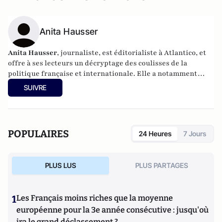
Anita Hausser
Anita Hausser
, journaliste, est éditorialiste à Atlantico, et
offre à ses lecteurs un décryptage des coulisses de la
politique française et internationale. Elle a notamment
publié
Sarkozy, itinéraire d'une ambition
(Editions
SUIVRE
l'Archipel, 2003). Elle a également réalisé les documentaires
Femme députée, un homme comme les autres ?
(2014) et
Bruno Le Maire, l'Affranchi
(2015).
POPULAIRES
24 Heures
7 Jours
PLUS LUS
PLUS PARTAGES
1
Les Français moins riches que la moyenne
européenne pour la 3e année consécutive : jusqu'où
ira le grand déclassement ?