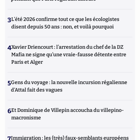
d'attaques subversives adverses contre les entreprises, au
sein des prestigieux cycles de formation en Intelligence
Stratégique de ces deux instituts. Il a également enseigné la
3
L’été 2026 confirme tout ce que les écologistes
Géopolitique des Médias et de l'internet à l’IFP (Institut
disent depuis 50 ans : non, et voilà pourquoi
Française de Presse) de l’université Paris 2 Panthéon-Assas,
pour le Master recherche « Médias et Mondialisation ».
Franck DeCloquement est le coauteur du « Petit traité
4
Xavier Driencourt : l’arrestation du chef de la DZ
d’attaques subversives contre les entreprises - Théorie et
Mafia ne signe qu’une vraie-fausse détente entre
pratique de la contre ingérence économique », paru chez
CHIRON. Egalement l'auteur du chapitre cinq sur « la
Paris et Alger
protection de l'information en ligne » du « Manuel
d'intelligence économique » paru en 2020 aux Presses
Universitaires de France (PUF).
5
Gens du voyage : la nouvelle incursion régalienne
d'Attal fait des vagues
6
Et Dominique de Villepin accoucha du villepino-
macronisme
7
Immigration : les (très) faux-semblants européens