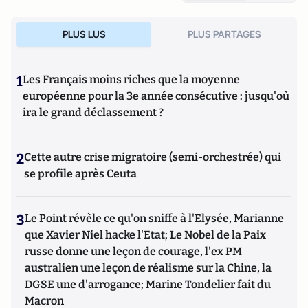
entreprises à vocation sociale. A l’heure actuelle, il est
actionnaire actif dans ProActive Academy, ESS qui a pour
PLUS LUS
PLUS PARTAGES
mission de rapprocher les jeunes sans emploi des
entreprises. De 2014 à 2017, il a été Directeur adjoint de la
campagne présidentielle de François Fillon.
1
Les Français moins riches que la moyenne
européenne pour la 3e année consécutive : jusqu'où
ira le grand déclassement ?
2
Cette autre crise migratoire (semi-orchestrée) qui
se profile après Ceuta
3
Le Point révèle ce qu'on sniffe à l'Elysée, Marianne
que Xavier Niel hacke l'Etat; Le Nobel de la Paix
russe donne une leçon de courage, l'ex PM
australien une leçon de réalisme sur la Chine, la
DGSE une d'arrogance; Marine Tondelier fait du
Macron