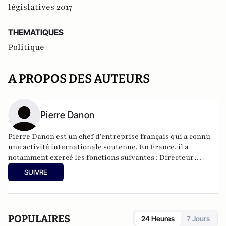
législatives 2017
THEMATIQUES
Politique
A PROPOS DES AUTEURS
Pierre Danon
Pierre Danon est un chef d’entreprise français qui a connu
une activité internationale soutenue. En France, il a
notamment exercé les fonctions suivantes : Directeur
Général adjoint de Cap Gemini (2005), Président Directeur
SUIVRE
Général de Numericable-Completel (2008) et Président du
Conseil d’administration de Solocal (2017). Aujourd’hui, il est
l’un des principaux actionnaires et Président du Conseil
d’administration de ProContact, Centre d’appel pour les
POPULAIRES
24 Heures
7 Jours
PME françaises. Il a toujours été impliqué dans des