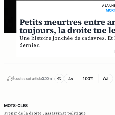
A LA UN
MORT
Petits meurtres entre a
toujours, la droite tue l
Une histoire jonchée de cadavres. Et
dernier.
Aa
100%
Écoutez cet article
0:00min
Aa
MOTS-CLES
avenir de la droite ,
assassinat politique