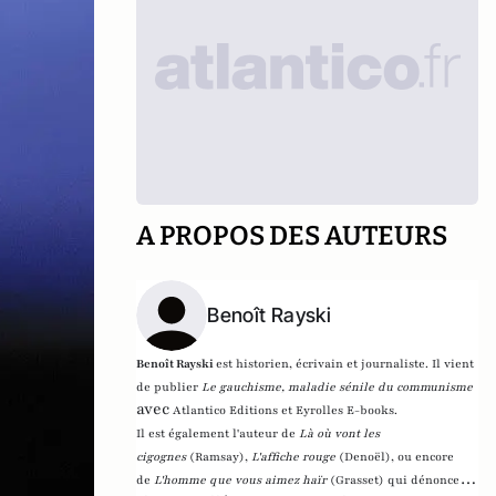
A PROPOS DES AUTEURS
Benoît Rayski
Benoît Rayski
est historien, écrivain et journaliste. Il vient
de publier
Le gauchisme, maladie sénile du communisme
avec
Atlantico Editions et Eyrolles E-books.
Il est également l'auteur de
Là où vont les
cigognes
(Ramsay),
L'affiche rouge
(Denoël), ou encore
de
L'homme que vous aimez haïr
(Grasset)
qui dénonce l'