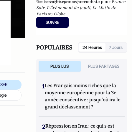
Il a travaillé comme journaliste pour
France
"anti-sarkozysme primaire" ambiant.
Soir
,
L'Événement du jeudi
,
Le Matin de
Paris
ou
Globe
.
SUIVRE
POPULAIRES
24 Heures
7 Jours
PLUS LUS
PLUS PARTAGES
SER
1
Les Français moins riches que la
moyenne européenne pour la 3e
ogle
année consécutive : jusqu'où ira le
grand déclassement ?
2
Répression en Iran : ce qui s'est