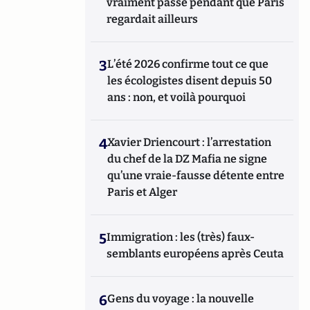
vraiment passé pendant que Paris
regardait ailleurs
3
L’été 2026 confirme tout ce que
les écologistes disent depuis 50
ans : non, et voilà pourquoi
4
Xavier Driencourt : l’arrestation
du chef de la DZ Mafia ne signe
qu’une vraie-fausse détente entre
Paris et Alger
5
Immigration : les (très) faux-
semblants européens après Ceuta
6
Gens du voyage : la nouvelle