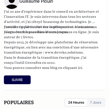
Guillaume Plouin
J’ai 20 ans d’expérience dans le
conseil en architecture et
l’innovation IT
. Je suis intervenu dans tous les secteurs
d’activité, et j’ai côtoyé beaucoup de technologies. Je
travaille en particulier sur la prospective, les nouveaux
J’anime régulièrement des
conférences et séminaires
.
usages rendus possibles le numérique.
J’écris
des tribunes
dans divers journaux en ligne. Je suis
auteur de 7 livres
.
Depuis 2013, je développe une plateforme de rénovation
énergétique, en lien avec ma conviction d’une nécessaire
transition énergétique :
www.deveko.solutions
.
Dans le domaine de la transition énergétique, j’ai
conçu l’outil
GreenFox
en 2010.
Vous pouvez consulter mon blog
en cliquant ici
.
SUIVRE
POPULAIRES
24 Heures
7 Jours