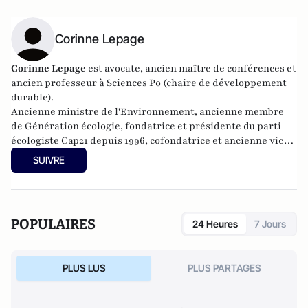
Corinne Lepage
Corinne Lepage
est avocate, ancien maître de conférences et
ancien professeur à Sciences Po (chaire de développement
durable).
Ancienne ministre de l'Environnement, ancienne membre
de Génération écologie, fondatrice et présidente du parti
écologiste Cap21 depuis 1996, cofondatrice et ancienne vice-
présidente du Mouvement démocrate jusqu'en mars 2010,
SUIVRE
elle est députée au Parlement européen de 2009 à 2014. En
2012, elle fonde l’association Essaim et l’année suivante, la
coopérative politique du Rassemblement citoyen. En 2014,
elle devient présidente du parti LRC - Cap21.
POPULAIRES
24 Heures
7 Jours
PLUS LUS
PLUS PARTAGES