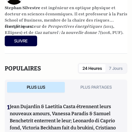
Stephan Silvestre
est ingénieur en optique physique et
docteur en sciences économiques. Il est professeur à la Paris
School of Business, membre de la chaire des risques
énergétiques.
Il est le co-auteur de
Perspectives énergétiques (
2013,
Ellipses) et de
Gaz naturel : la nouvelle donne ?
(
2016, PUF).
SUIVRE
POPULAIRES
24 Heures
7 Jours
PLUS LUS
PLUS PARTAGES
1
Jean Dujardin & Laetitia Casta étrennent leurs
nouveaux amours, Vanessa Paradis & Samuel
Benchetrit enterrent le leur; Leonardo di Caprio
fond, Victoria Beckham fait du brukini, Cristiano