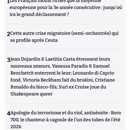
1
Les Français moins riches que la moyenne
européenne pour la 3e année consécutive : jusqu'où
ira le grand déclassement ?
2
Cette autre crise migratoire (semi-orchestrée) qui
se profile après Ceuta
3
Jean Dujardin & Laetitia Casta étrennent leurs
nouveaux amours, Vanessa Paradis & Samuel
Benchetrit enterrent le leur; Leonardo di Caprio
fond, Victoria Beckham fait du brukini, Cristiano
Ronaldo du bisco-fils; Suri ex Cruise joue du
Shakespeare queer
4
Apologie du terrorisme et du viol, antisémite : Boro
700, le chanteur à cagoule de l’un des tubes de l’été
2026