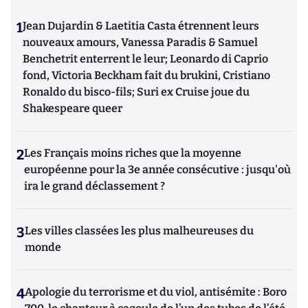
de Robert Doisneau, qui réalisait les photos d'écrivains.
1
Jean Dujardin & Laetitia Casta étrennent leurs
Après avoir travaillé trois ans au Figaro- Littéraire aux
côtés d’Angelo Rinaldi, de l’Académie Française(+) Annick
nouveaux amours, Vanessa Paradis & Samuel
Geille dirigea "La Sélection des meilleurs livres de la
Benchetrit enterrent le leur; Leonardo di Caprio
période" pour le « Magazine des Livres », tout en rédigeant
fond, Victoria Beckham fait du brukini, Cristiano
chaque mois pendant dix ans une chronique litt. pour le
Ronaldo du bisco-fils; Suri ex Cruise joue du
mensuel "Service Littéraire". Annick Geille remet
Shakespeare queer
depuis huit ans à Atlantico une chronique vouée à la
littérature et à ceux qui la font : « Atlantico-Litterati ».
2
Les Français moins riches que la moyenne
européenne pour la 3e année consécutive : jusqu'où
ira le grand déclassement ?
3
Les villes classées les plus malheureuses du
monde
4
Apologie du terrorisme et du viol, antisémite : Boro