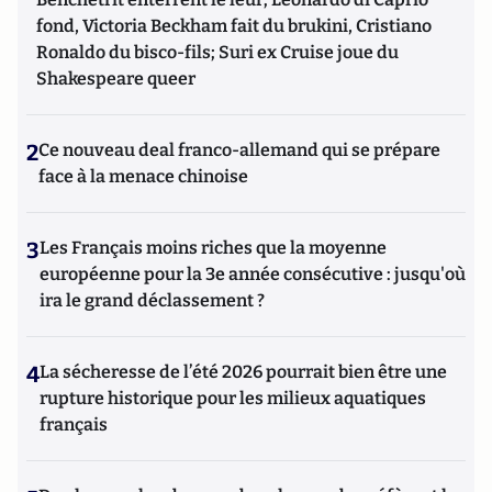
période" pour le « Magazine des Livres », tout en rédigeant
fond, Victoria Beckham fait du brukini, Cristiano
chaque mois pendant dix ans une chronique litt. pour le
Ronaldo du bisco-fils; Suri ex Cruise joue du
mensuel "Service Littéraire". Annick Geille remet
Shakespeare queer
depuis huit ans à Atlantico une chronique vouée à la
littérature et à ceux qui la font : « Atlantico-Litterati ».
2
Ce nouveau deal franco-allemand qui se prépare
face à la menace chinoise
3
Les Français moins riches que la moyenne
européenne pour la 3e année consécutive : jusqu'où
ira le grand déclassement ?
4
La sécheresse de l’été 2026 pourrait bien être une
rupture historique pour les milieux aquatiques
français