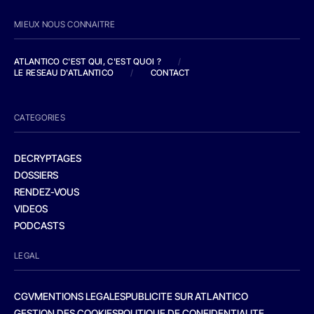
MIEUX NOUS CONNAITRE
ATLANTICO C'EST QUI, C'EST QUOI ?
/
LE RESEAU D'ATLANTICO
/
CONTACT
CATEGORIES
DECRYPTAGES
DOSSIERS
RENDEZ-VOUS
VIDEOS
PODCASTS
LEGAL
CGV
MENTIONS LEGALES
PUBLICITE SUR ATLANTICO
GESTION DES COOKIES
POLITIQUE DE CONFIDENTIALITE