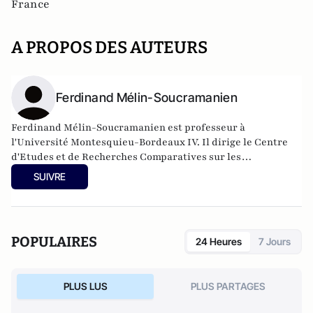
France
A PROPOS DES AUTEURS
Ferdinand Mélin-Soucramanien
Ferdinand Mélin-Soucramanien est professeur à
l'Université Montesquieu-Bordeaux IV. Il dirige le Centre
d'Etudes et de Recherches Comparatives sur les
Constitutions, les Libertés et l'Etat (CERCCLE) et du
SUIVRE
Groupement de Recherches Comparatives en droit
Constitutionnel, Administratif et Politique (GRECCAP).
POPULAIRES
24 Heures
7 Jours
PLUS LUS
PLUS PARTAGES