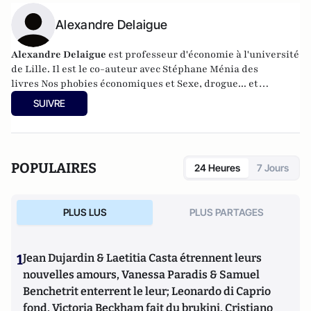
Alexandre Delaigue
Alexandre Delaigue
est
professeur d'
économie
à l'université
de Lille. Il est le co-auteur avec Stéphane Ménia des
livres
Nos phobies économiques
et
Sexe, drogue... et
économie : pas de sujet tabou pour les économistes
(parus
SUIVRE
chez Pearson). Son site :
econoclaste.net
POPULAIRES
24 Heures
7 Jours
PLUS LUS
PLUS PARTAGES
1
Jean Dujardin & Laetitia Casta étrennent leurs
nouvelles amours, Vanessa Paradis & Samuel
Benchetrit enterrent le leur; Leonardo di Caprio
fond, Victoria Beckham fait du brukini, Cristiano