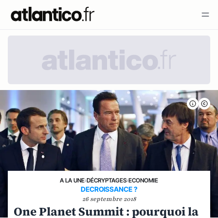
A LA UNE
›
DÉCRYPTAGES
›
ECONOMIE
DECROISSANCE ?
26 septembre 2018
One Planet Summit : pourquoi la