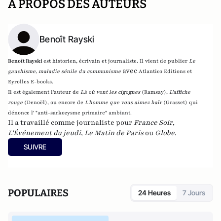
A PROPOS DES AUTEURS
Benoît Rayski
Benoît Rayski
est historien, écrivain et journaliste. Il vient de publier
Le
avec
gauchisme, maladie sénile du communisme
Atlantico Editions et
Eyrolles E-books.
Il est également l'auteur de
Là où vont les cigognes
(Ramsay),
L'affiche
rouge
(Denoël), ou encore de
L'homme que vous aimez haïr
(Grasset)
qui
dénonce l' "anti-sarkozysme primaire" ambiant.
Il a travaillé comme journaliste pour
France Soir
,
L'Événement du jeudi
,
Le Matin de Paris
ou
Globe
.
SUIVRE
POPULAIRES
24 Heures
7 Jours