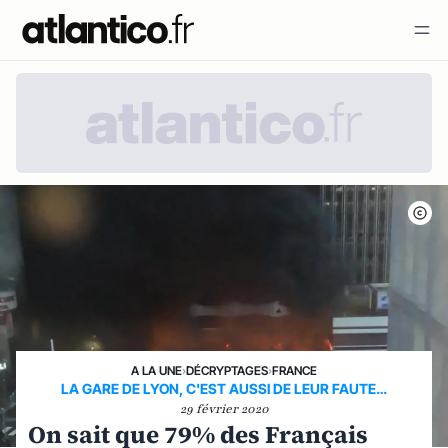
A LA UNE
›
DÉCRYPTAGES
›
FRANCE
LA GARE DE LYON, C'EST AUSSI DE LEUR FAUTE…
29 février 2020
On sait que 79% des Français