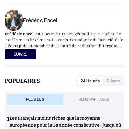
Frédéric Encel
Frédéric Encel
est Docteur HDR en géopolitique, maître de
conférences à Sciences-Po Paris, Grand prix de la Société de
Géographie et membre du Comité de rédaction d'Hérodote.
Il a fondé et anime chaque année les Rencontres
SUIVRE
internationales géopolitiques de Trouville-sur-Mer.
Frédéric Encel est l'auteur des
Voies de la puissance
chez
prix du livre
Odile Jacob pour lequel il reçoit le
géopolitique 2022
et le
Prix
Histoire-Géographie de
POPULAIRES
24 Heures
7 Jours
l’Académie des Sciences morales et politiques
en
2023.
PLUS LUS
PLUS PARTAGES
1
Les Français moins riches que la moyenne
européenne pour la 3e année consécutive : jusqu'où