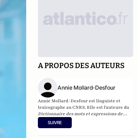
A PROPOS DES AUTEURS
Annie Mollard-Desfour
Annie Mollard-Desfour est linguiste et
lexicographe au CNRS. Elle est l'auteure du
Dictionnaire des mots et expressions de
couleur
- Le Bleu
, réédité en 2004 (CNRS
SUIVRE
éditions). Elle envisage
les aspects
historiques, sociaux et culturels de la