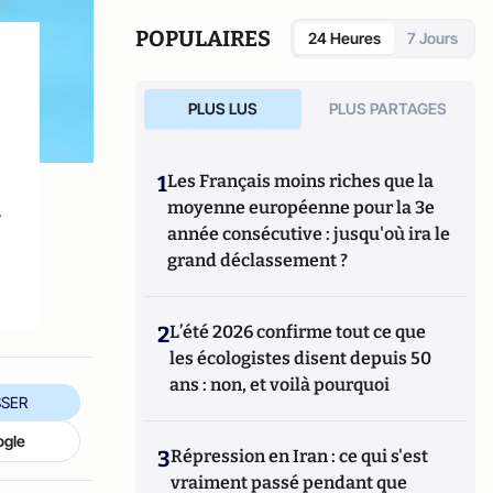
symbolique du bleu.
POPULAIRES
24 Heures
7 Jours
PLUS LUS
PLUS PARTAGES
1
Les Français moins riches que la
moyenne européenne pour la 3e
r
année consécutive : jusqu'où ira le
grand déclassement ?
2
L’été 2026 confirme tout ce que
les écologistes disent depuis 50
ans : non, et voilà pourquoi
SER
ogle
3
Répression en Iran : ce qui s'est
vraiment passé pendant que