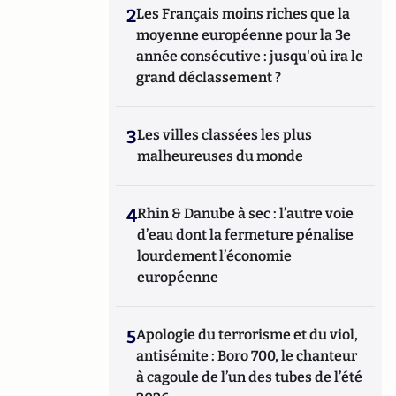
2
Les Français moins riches que la
moyenne européenne pour la 3e
année consécutive : jusqu'où ira le
grand déclassement ?
3
Les villes classées les plus
malheureuses du monde
4
Rhin & Danube à sec : l’autre voie
d’eau dont la fermeture pénalise
lourdement l’économie
européenne
5
Apologie du terrorisme et du viol,
antisémite : Boro 700, le chanteur
à cagoule de l’un des tubes de l’été