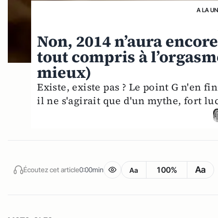
A LA U
Non, 2014 n’aura encore
tout compris à l’orgasme
mieux)
Existe, existe pas ? Le point G n'en fi
il ne s'agirait que d'un mythe, fort l
Aa
100%
Écoutez cet article
0:00min
Aa