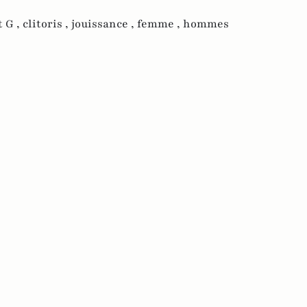
t G ,
clitoris ,
jouissance ,
femme ,
hommes