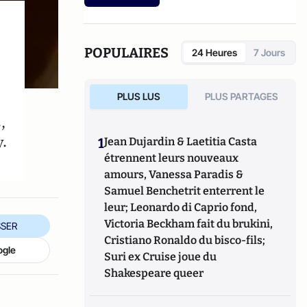
interuniversitaire de sexologie). Elle est
l'auteur de différents articles notamment
sur le vaginisme, le rapport entre
gourmandise et sexualité, le XXIème sexe,
POPULAIRES
24 Heures
7 Jours
l’addiction sexuelle, la fragilité masculine,
etc. Michelle Boiron est aussi rédactrice
invitée du magazine
Sexualités Humaines
.
PLUS LUS
PLUS PARTAGES
,
y.
1
Jean Dujardin & Laetitia Casta
étrennent leurs nouveaux
amours, Vanessa Paradis &
Samuel Benchetrit enterrent le
leur; Leonardo di Caprio fond,
Victoria Beckham fait du brukini,
SER
Cristiano Ronaldo du bisco-fils;
ogle
Suri ex Cruise joue du
Shakespeare queer