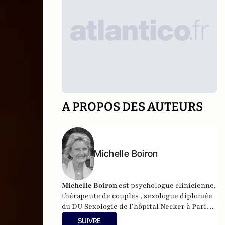
A PROPOS DES AUTEURS
Michelle Boiron
Michelle Boiron
est psychologue clinicienne,
thérapeute de couples , sexologue diplomée
du DU Sexologie de l’hôpital Necker à Paris,
et membre de l’AIUS (Association
SUIVRE