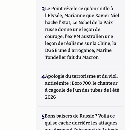
3
Le Point révèle ce qu'on sniffe à
l'Elysée, Marianne que Xavier Niel
hacke l'Etat; Le Nobel de la Paix
russe donne une leçon de
courage, l'ex PM australien une
leçon de réalisme sur la Chine, la
DGSE une d'arrogance; Marine
Tondelier fait du Macron
4
Apologie du terrorisme et du viol,
antisémite : Boro 700, le chanteur
à cagoule de l’un des tubes de l’été
2026
5
Bons baisers de Russie ? Voilà ce
qui se cache derrière les attaques
aux drones à l'aéroport de Leipzig