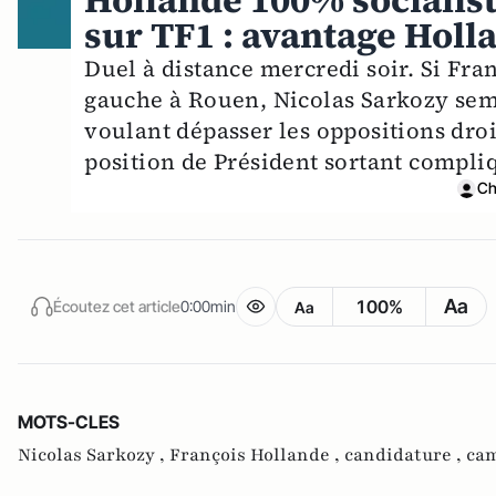
Hollande 100% socialis
sur TF1 : avantage Holl
Duel à distance mercredi soir. Si Fra
gauche à Rouen, Nicolas Sarkozy semb
voulant dépasser les oppositions droi
position de Président sortant compli
Ch
Aa
100%
Écoutez cet article
0:00min
Aa
MOTS-CLES
Nicolas Sarkozy ,
François Hollande ,
candidature ,
cam