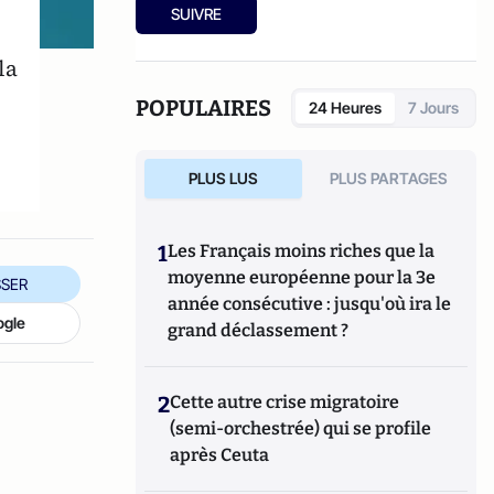
expérience
(Tallandier, 2008) et
La gauche
SUIVRE
est-elle morale ?
(Flammarion, 2010).
la
POPULAIRES
24 Heures
7 Jours
PLUS LUS
PLUS PARTAGES
1
Les Français moins riches que la
moyenne européenne pour la 3e
SER
année consécutive : jusqu'où ira le
ogle
grand déclassement ?
2
Cette autre crise migratoire
(semi-orchestrée) qui se profile
après Ceuta