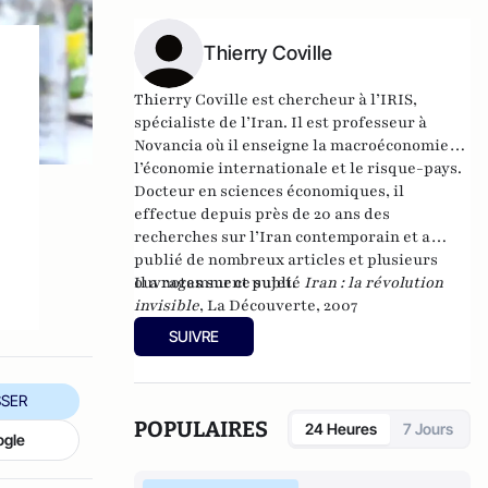
Thierry Coville
Thierry Coville est chercheur à l’IRIS,
spécialiste de l’Iran. Il est professeur à
Novancia où il enseigne la macroéconomie,
l’économie internationale et le risque-pays.
Docteur en sciences économiques, il
effectue depuis près de 20 ans des
recherches sur l’Iran contemporain et a
publié de nombreux articles et plusieurs
ouvrages sur ce sujet.
Il a notamment publié
I
ran : la révolution
invisible
, La Découverte, 2007
SUIVRE
SER
POPULAIRES
24 Heures
7 Jours
ogle