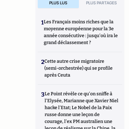
PLUS LUS
PLUS PARTAGES
1
Les Français moins riches que la
moyenne européenne pour la 3e
année consécutive : jusqu'où ira le
grand déclassement ?
2
Cette autre crise migratoire
(semi-orchestrée) qui se profile
après Ceuta
3
Le Point révèle ce qu'on sniffe à
l'Elysée, Marianne que Xavier Niel
hacke l'Etat; Le Nobel de la Paix
russe donne une leçon de
courage, l'ex PM australien une
leçon de réalisme sur la Chine, la