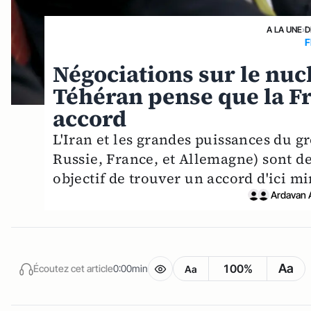
A LA UNE
›
D
F
Négociations sur le nuc
Téhéran pense que la Fr
accord
L'Iran et les grandes puissances du 
Russie, France, et Allemagne) sont de
objectif de trouver un accord d'ici min
Ardavan 
Aa
100%
Écoutez cet article
0:00min
Aa