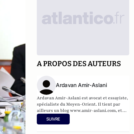
A PROPOS DES AUTEURS
Ardavan Amir-Aslani
Ardavan Amir-Aslani est avocat et essayiste,
spécialiste du Moyen-Orient. Il tient par
ailleurs un blog
www.amir-aslani.com
, et
alimente régulièrement son compte Twitter:
SUIVRE
@a_amir_aslani.