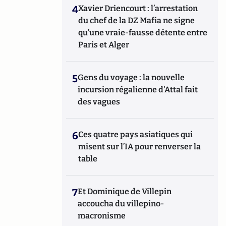
4
Xavier Driencourt : l’arrestation
du chef de la DZ Mafia ne signe
qu’une vraie-fausse détente entre
Paris et Alger
5
Gens du voyage : la nouvelle
incursion régalienne d'Attal fait
des vagues
6
Ces quatre pays asiatiques qui
misent sur l’IA pour renverser la
table
7
Et Dominique de Villepin
accoucha du villepino-
macronisme