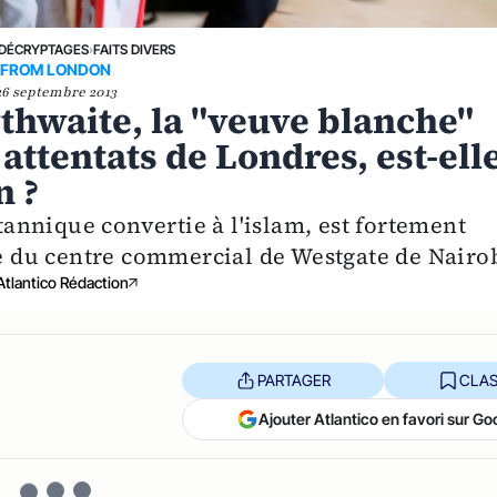
DÉCRYPTAGES
›
FAITS DIVERS
FROM LONDON
26 septembre 2013
thwaite, la "veuve blanche"
attentats de Londres, est-ell
n ?
nnique convertie à l'islam, est fortement
ue du centre commercial de Westgate de Nairob
Atlantico Rédaction
PARTAGER
CLAS
Ajouter Atlantico en favori sur Go