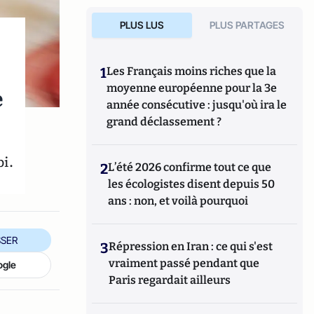
PLUS LUS
PLUS PARTAGES
1
Les Français moins riches que la
moyenne européenne pour la 3e
e
année consécutive : jusqu'où ira le
grand déclassement ?
i.
2
L’été 2026 confirme tout ce que
les écologistes disent depuis 50
ans : non, et voilà pourquoi
SER
3
Répression en Iran : ce qui s'est
vraiment passé pendant que
ogle
Paris regardait ailleurs