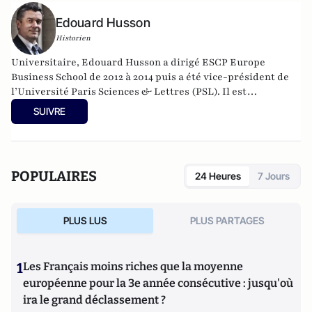
Edouard Husson
Historien
Universitaire, Edouard Husson a dirigé
ESCP Europe
Business School
de 2012 à 2014
puis a été vice-président de
l’Université Paris Sciences & Lettres (
PSL
). Il est
actuellement professeur à l’Institut Franco-Allemand
SUIVRE
d’Etudes Européennes (à l’Université de Cergy-Pontoise).
Spécialiste de l’histoire de l’Allemagne et de l’Europe, il
travaille en particulier sur la modernisation politique des
sociétés depuis la Révolution française. Il est l’auteur
POPULAIRES
24 Heures
7 Jours
d’ouvrages et de nombreux articles sur l’histoire de
l’Allemagne depuis la Révolution française, l’histoire des
mondialisations, l’histoire de la monnaie, l’histoire du
PLUS LUS
PLUS PARTAGES
nazisme et des autres violences de masse au XXème siècle
ou l’histoire des relations internationales et des conflits
contemporains. Il écrit en ce moment une biographie de
1
Les Français moins riches que la moyenne
Benjamin Disraëli.
européenne pour la 3e année consécutive : jusqu'où
ira le grand déclassement ?