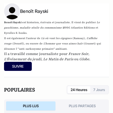
Benoît Rayski
Benoît Rayski
est historien, écrivain et journaliste. Il vient de publier
Le
avec
gauchisme, maladie sénile du communisme
Atlantico Editions et
Eyrolles E-books.
Il est également l'auteur de
Là où vont les cigognes
(Ramsay),
L'affiche
rouge
(Denoël), ou encore de
L'homme que vous aimez haïr
(Grasset)
qui
dénonce l' "anti-sarkozysme primaire" ambiant.
Il a travaillé comme journaliste pour
France Soir
,
L'Événement du jeudi
,
Le Matin de Paris
ou
Globe
.
SUIVRE
POPULAIRES
24 Heures
7 Jours
PLUS LUS
PLUS PARTAGES