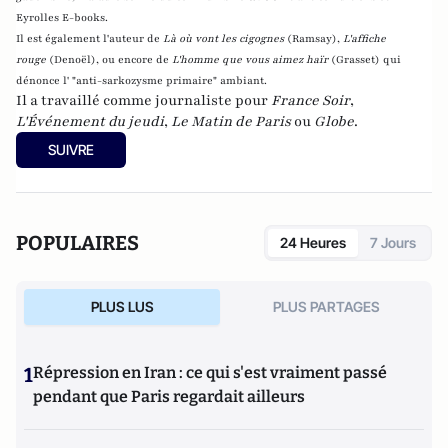
Eyrolles E-books.
Il est également l'auteur de
Là où vont les cigognes
(Ramsay),
L'affiche
rouge
(Denoël), ou encore de
L'homme que vous aimez haïr
(Grasset)
qui
dénonce l' "anti-sarkozysme primaire" ambiant.
Il a travaillé comme journaliste pour
France Soir
,
L'Événement du jeudi
,
Le Matin de Paris
ou
Globe
.
SUIVRE
POPULAIRES
24 Heures
7 Jours
PLUS LUS
PLUS PARTAGES
1
Répression en Iran : ce qui s'est vraiment passé
pendant que Paris regardait ailleurs