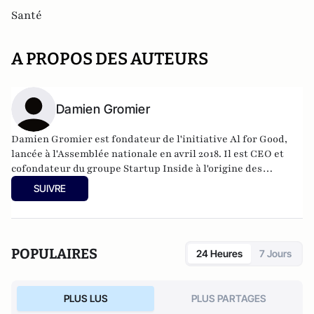
Santé
A PROPOS DES AUTEURS
Damien Gromier
Damien Gromier est fondateur de l'initiative Al for Good,
lancée à l'Assemblée nationale en avril 2018. Il est CEO et
cofondateur du groupe Startup Inside à l'origine des
conférences internationales AI for Health, AI for Finance et
SUIVRE
AI for the Planet. Il est également cofondateur et ancien
président de l'initiative France is AI by France Digitale. Il
est enfin vice-président fondateur de l'association Impact
Al, "think and do tank" de référence en matière d'éthique de
POPULAIRES
24 Heures
7 Jours
l'IA.
PLUS LUS
PLUS PARTAGES