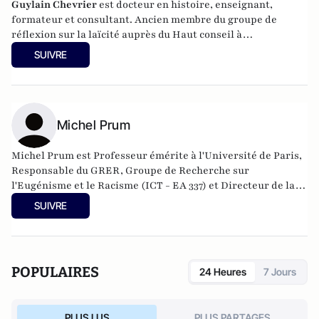
Guylain Chevrier
est docteur en histoire, enseignant,
formateur et consultant. Ancien membre du groupe de
réflexion sur la laïcité auprès du Haut conseil à
l’intégration. Dernier ouvrage :
Laïcité, émancipation et
SUIVRE
travail social,
L’Harmattan, sous la direction de Guylain
Chevrier, juillet 2017, 270 pages.
Michel Prum
Michel Prum est Professeur émérite à l'Université de Paris,
Responsable du GRER, Groupe de Recherche sur
l'Eugénisme et le Racisme (ICT - EA 337) et Directeur de la
collection "Racisme et eugénisme" (L'Harmattan).
SUIVRE
POPULAIRES
24 Heures
7 Jours
PLUS LUS
PLUS PARTAGES