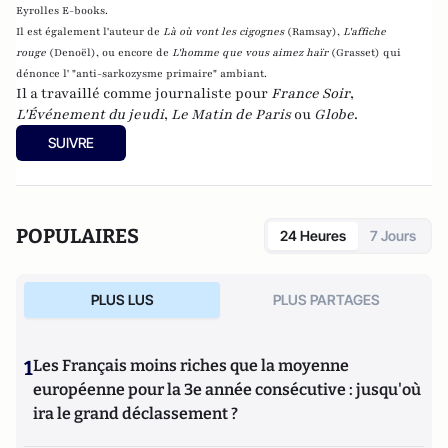
Eyrolles E-books.
Il est également l'auteur de
Là où vont les cigognes
(Ramsay),
L'affiche
rouge
(Denoël), ou encore de
L'homme que vous aimez haïr
(Grasset)
qui
dénonce l' "anti-sarkozysme primaire" ambiant.
Il a travaillé comme journaliste pour
France Soir
,
L'Événement du jeudi
,
Le Matin de Paris
ou
Globe
.
SUIVRE
POPULAIRES
24 Heures
7 Jours
PLUS LUS
PLUS PARTAGES
1
Les Français moins riches que la moyenne
européenne pour la 3e année consécutive : jusqu'où
ira le grand déclassement ?